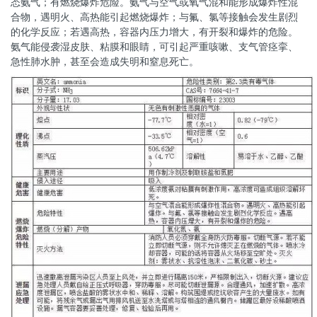
态氨气；有燃烧爆炸危险。氨气与空气或氧气混和能形成爆炸性混
合物，遇明火、高热能引起燃烧爆炸；与氟、氯等接触会发生剧烈
的化学反应；若遇高热，容器内压力增大，有开裂和爆炸的危险。
氨气能侵袭湿皮肤、粘膜和眼睛，可引起严重咳嗽、支气管痉挛、
急性肺水肿，甚至会造成失明和窒息死亡。