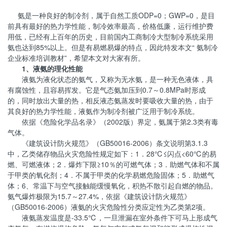
氨是一种良好的制冷剂，属于自然工质ODP=0；GWP=0，是目
前具有最好的热力学性能，制冷效率最高，价格低廉，运行维护费
用低，已经有上百年的历史，目前国内工商制冷大型制冷系统采用
氨也达到85%以上。但是有易燃易爆的特点，因此特发本文“ 氨制冷
企业标准培训教材”，希望本文对大家有所。
1、液氨的理化性能
液氨为液化状态的氨气，又称为无水氨，是一种无色液体，具
有腐蚀性，且容易挥发。它是气态氨加压到0.7～0.8MPa时形成
的，同时放出大量的热，相反液态氨蒸发时要吸收大量的热，由于
其良好的热力学性能，液氨作为制冷剂被广泛用于制冷系统。
依据《危险化学品名录》（2002版）界定，氨属于第2.3类有毒
气体。
《建筑设计防火规范》（GB50016-2006）条文说明第3.1.3
中，乙类储存物品火灾危险性规定如下：1．28℃≤闪点<60℃的易
燃、可燃液体；2．爆炸下限≥10％的可燃气体；3．助燃气体和不属
于甲类的氧化剂；4．不属于甲类的化学易燃危险固体；5．助燃气
体；6、常温下与空气接触能缓慢氧化，积热不散引起自燃的物品。
氨气爆炸极限为15.7～27.4%，依据《建筑设计防火规范》
（GB50016-2006）液氨的火灾危险性分类应定性为乙类第2项。
液氨蒸发温度是-33.5℃，一旦泄漏在室外条件下可马上形成气