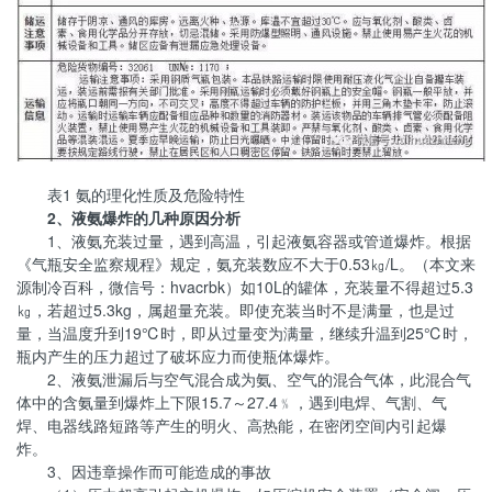
表1 氨的理化性质及危险特性
2、液氨爆炸的几种原因分析
1、液氨充装过量，遇到高温，引起液氨容器或管道爆炸。根据
《气瓶安全监察规程》规定，氨充装数应不大于0.53㎏/L。（本文来
源制冷百科，微信号：hvacrbk）如10L的罐体，充装量不得超过5.3
㎏，若超过5.3kg，属超量充装。即使充装当时不是满量，也是过
量，当温度升到19℃时，即从过量变为满量，继续升温到25℃时，
瓶内产生的压力超过了破坏应力而使瓶体爆炸。
2、液氨泄漏后与空气混合成为氨、空气的混合气体，此混合气
体中的含氨量到爆炸上下限15.7～27.4﹪，遇到电焊、气割、气
焊、电器线路短路等产生的明火、高热能，在密闭空间内引起爆
炸。
3、因违章操作而可能造成的事故